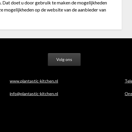
en. Dat doet u door gebruik te maken de mogelijkheden
ze mogelijkheden op de website van de aanbieder van
Volg ons
www.plantastic-kitchen.nl
Tel
info@plantastic-kitchen.nl
Ons