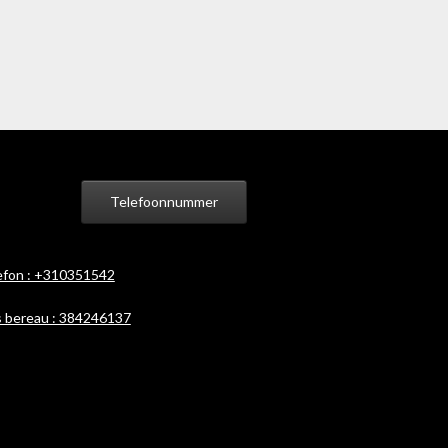
Telefoonnummer
efon : +310351542
 bereau : 384246137